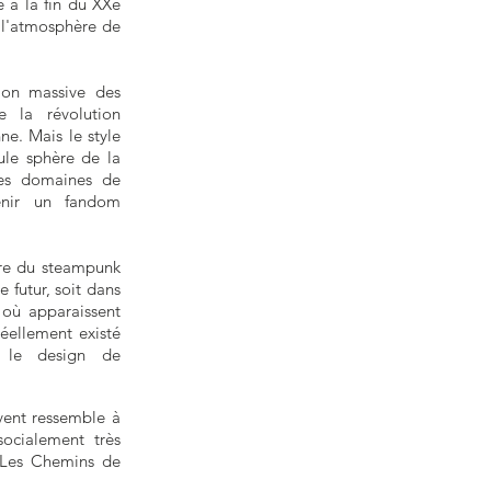
né à la fin du XXe
s l'atmosphère de
tion massive des
 la révolution
nne. Mais le style
ule sphère de la
tres domaines de
enir un fandom
nre du steampunk
e futur, soit dans
 où apparaissent
éellement existé
 le design de
ivent ressemble à
ocialement très
 Les Chemins de