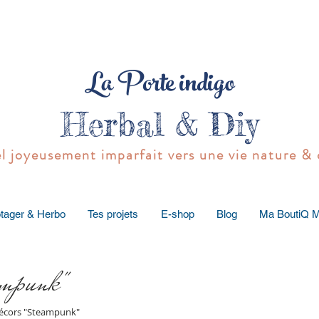
La Porte indigo
Herbal & Diy
joyeusement imparfait vers une vie nature & 
tager & Herbo
Tes projets
E-shop
Blog
Ma BoutiQ 
ampunk"
 décors "Steampunk"