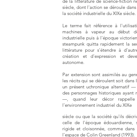
de la littérature de science-fiction 
siècle, dont l'action se déroule dan
la société industrielle du XIXe siècle.
Le terme fait référence à l'utilisa
machines à vapeur au début de
industrielle puis à l'époque victorie
steampunk quitta rapidement la se
littérature pour s'étendre à d'au
création et d'expression et dev
autonome.
Par extension sont assimilés au ge
les récits qui se déroulent soit dans l
un présent uchronique alternatif —
des personnages historiques ayant r
—, quand leur décor rappelle
l'environnement industriel du XIXe
siècle ou que la société qu'ils décr
celle de l'époque édouardienne, s
rigide et cloisonnée, comme dans
l'espace de Colin Greenland (1993).