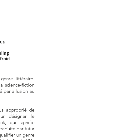
que
eling
froid
nre littéraire.
a science-fiction
gé par allusion au
lus approprié de
ur désigner le
k, qui signifie
traduite par futur
ualifier un genre