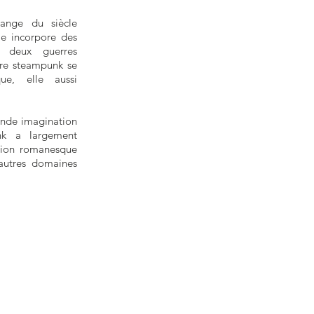
lange du siècle
lle incorpore des
s deux guerres
ire steampunk se
e, elle aussi
onde imagination
nk a largement
tion romanesque
autres domaines