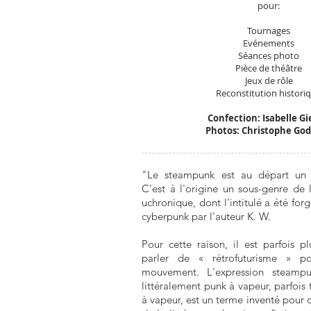
pour:
Tournages
Evénements
Séances photo
Pièce de théâtre
Jeux de rôle
Reconstitution histori
Confection: Isabelle Gi
Photos: Christophe God
"Le steampunk est au départ un ge
C'est à l'origine un sous-genre de l
uchronique, dont l'intitulé a été for
cyberpunk par l'auteur K. W.
Pour cette raison, il est parfois p
parler de « rétrofuturisme » po
mouvement. L'expression steampun
littéralement punk à vapeur, parfois 
à vapeur, est un terme inventé pour q