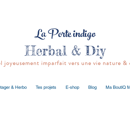
La Porte indigo
Herbal & Diy
joyeusement imparfait vers une vie nature & 
tager & Herbo
Tes projets
E-shop
Blog
Ma BoutiQ 