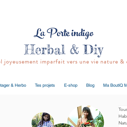
La Porte indigo
Herbal & Diy
joyeusement imparfait vers une vie nature & 
tager & Herbo
Tes projets
E-shop
Blog
Ma BoutiQ 
Tous
Habi
Natu