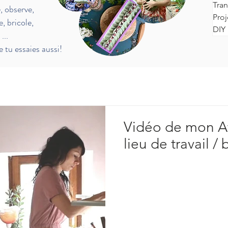
Tran
e, observe,
Proj
e, bricole,
DIY 
e
...
 tu essaies aussi!
Vidéo de mon At
lieu de travail /