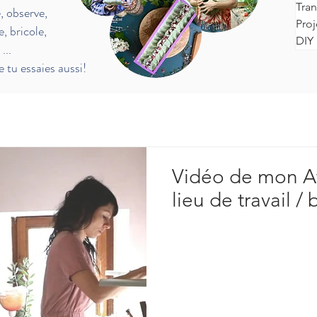
Tran
e, observe,
Proj
e, bricole,
DIY 
e
...
 tu essaies aussi!
Vidéo de mon At
lieu de travail /