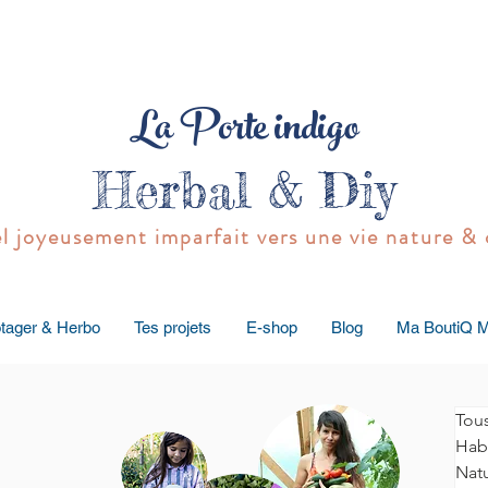
La Porte indigo
Herbal & Diy
joyeusement imparfait vers une vie nature & 
tager & Herbo
Tes projets
E-shop
Blog
Ma BoutiQ 
Tous
Habi
Natu