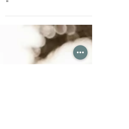
Je me lance un défi
"Désencombrement
"