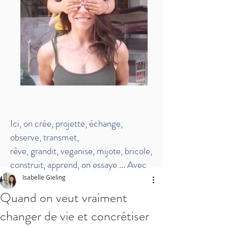
Ici, on crée, projette, échange,
observe, transmet,
rêve, grandit, veganise, mijote, bricole,
construit, apprend, on essaye
...
Avec
un max d'info's pour que tu essaies
Isabelle Gieling
aussi!
Quand on veut vraiment
changer de vie et concrétiser