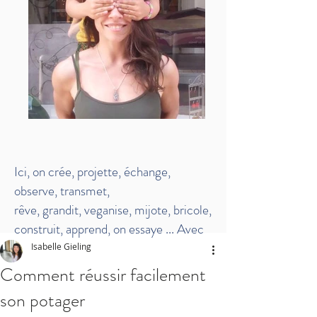
Ici, on crée, projette, échange,
observe, transmet,
rêve, grandit, veganise, mijote, bricole,
construit, apprend, on essaye
...
Avec
un max d'info's pour que tu essaies
Isabelle Gieling
aussi!
Comment réussir facilement
son potager